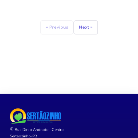
« Previous
Next »
Rua Dirso Andrade - Centro
Sertaozinho-PB